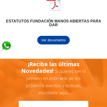
ESTATUTOS FUNDACIÓN MANOS ABIERTAS PARA
DAR
Ver documento
¡Recibe las últimas
Novedades!
Si quieres ser el
primero en enterarte de los
próximos eventos y noticias,
inscríbete aquí: